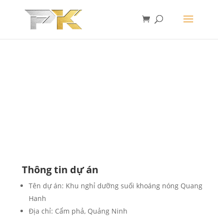
DỰ ÁN KHU NGHỈ DƯỠNG
SUỐI NÓNG QUANG HANH
Dự án bao gồm các phòng Xông Khô, Đá Muối,
Xông Lạnh … của Tập đoàn SunGruop làm chủ
đầu tư
Thông tin dự án
Tên dự án: Khu nghỉ dưỡng suối khoáng nóng Quang
Hanh
Địa chỉ: Cẩm phả, Quảng Ninh