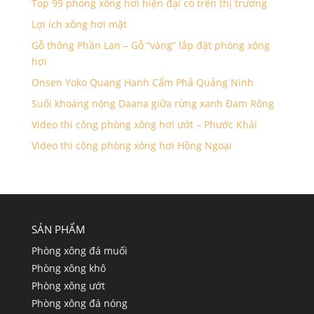
Top 99 phòng xông hơi hiện đại có trên thị trường
Lợi ích xông hơi mặt
Gỗ thông Phần Lan – Gỗ “vàng” lắp đặt phòng xông
hơi
Onsen Yoko Quang Hanh Cẩm Phả Quảng Ninh
Suối khoáng nóng Daana giữa rừng xanh Đam Rông
Video thi công phòng xông hơi ướt – Phước Khải
Video thi công phòng xông hơi Hồng Ngoại
SẢN PHẨM
Phòng xông đá muối
Phòng xông khô
Phòng xông ướt
Phòng xông đá nóng