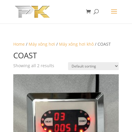
Home
/
Máy xông hơi
/
Máy xông hơi khô
/ COAST
COAST
Showing all 2 results