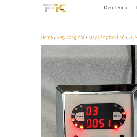
Giới Thiệu
Home
/
Máy xông hơi
/
Máy xông hơi khô
/
COA