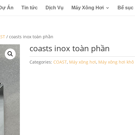
Dự Án
Tin tức
Dịch Vụ
Máy Xông Hơi
Bể sục
ST
/ coasts inox toàn phần
coasts inox toàn phần
Categories:
COAST
,
Máy xông hơi
,
Máy xông hơi khô