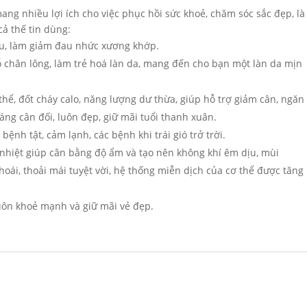
g nhiều lợi ích cho việc phục hồi sức khoẻ, chăm sóc sắc đẹp, là
cả thế tin dùng:
áu, làm giảm đau nhức xương khớp.
lỗ chân lông, làm trẻ hoá làn da, mang đến cho bạn một làn da mịn
 thể, đốt cháy calo, năng lượng dư thừa, giúp hỗ trợ giảm cân, ngăn
áng cân đối, luôn đẹp, giữ mãi tuổi thanh xuân.
bệnh tật, cảm lạnh, các bệnh khi trái gió trở trời.
o nhiệt giúp cân bằng độ ẩm và tạo nên không khí êm dịu, mùi
oái, thoải mái tuyệt vời, hệ thống miễn dịch của cơ thể được tăng
uôn khoẻ mạnh và giữ mãi vẻ đẹp.