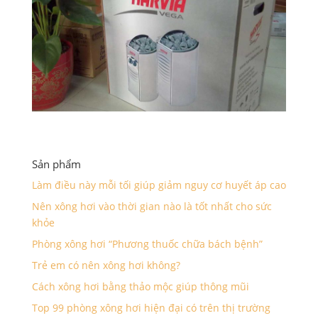
Sản phẩm
Làm điều này mỗi tối giúp giảm nguy cơ huyết áp cao
Nên xông hơi vào thời gian nào là tốt nhất cho sức
khỏe
Phòng xông hơi “Phương thuốc chữa bách bệnh”
Trẻ em có nên xông hơi không?
Cách xông hơi bằng thảo mộc giúp thông mũi
Top 99 phòng xông hơi hiện đại có trên thị trường