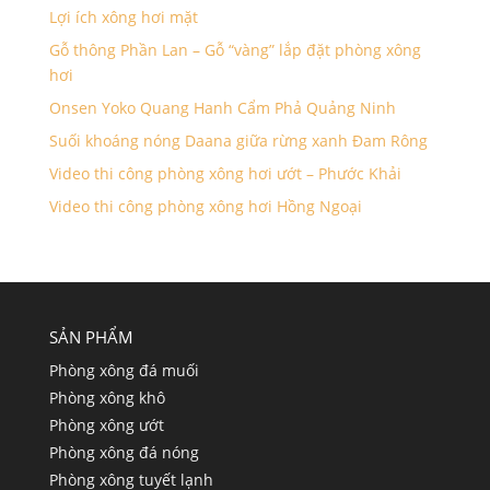
Lợi ích xông hơi mặt
Gỗ thông Phần Lan – Gỗ “vàng” lắp đặt phòng xông
hơi
Onsen Yoko Quang Hanh Cẩm Phả Quảng Ninh
Suối khoáng nóng Daana giữa rừng xanh Đam Rông
Video thi công phòng xông hơi ướt – Phước Khải
Video thi công phòng xông hơi Hồng Ngoại
SẢN PHẨM
Phòng xông đá muối
Phòng xông khô
Phòng xông ướt
Phòng xông đá nóng
Phòng xông tuyết lạnh