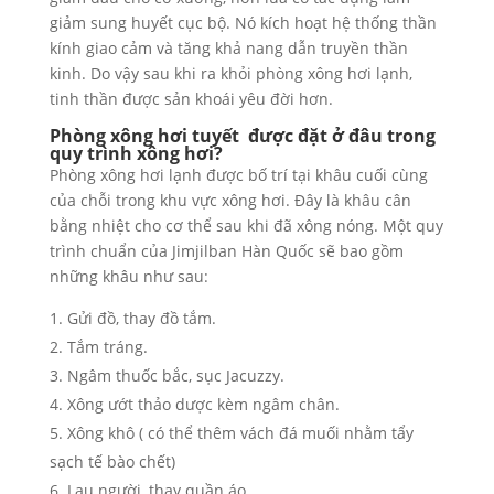
giảm sung huyết cục bộ. Nó kích hoạt hệ thống thần
kính giao cảm và tăng khả nang dẫn truyền thần
kinh. Do vậy sau khi ra khỏi phòng xông hơi lạnh,
tinh thần được sản khoái yêu đời hơn.
Phòng xông hơi tuyết được đặt ở đâu trong
quy trình xông hơi?
Phòng xông hơi lạnh được bố trí tại khâu cuối cùng
của chỗi trong khu vực xông hơi. Đây là khâu cân
bằng nhiệt cho cơ thể sau khi đã xông nóng. Một quy
trình chuẩn của Jimjilban Hàn Quốc sẽ bao gồm
những khâu như sau:
Gửi đồ, thay đồ tắm.
Tắm tráng.
Ngâm thuốc bắc, sục Jacuzzy.
Xông ướt thảo dược kèm ngâm chân.
Xông khô ( có thể thêm vách đá muối nhằm tẩy
sạch tế bào chết)
Lau người, thay quần áo.