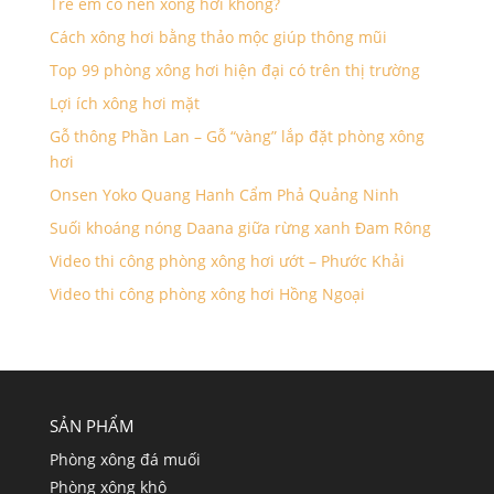
Trẻ em có nên xông hơi không?
Cách xông hơi bằng thảo mộc giúp thông mũi
Top 99 phòng xông hơi hiện đại có trên thị trường
Lợi ích xông hơi mặt
Gỗ thông Phần Lan – Gỗ “vàng” lắp đặt phòng xông
hơi
Onsen Yoko Quang Hanh Cẩm Phả Quảng Ninh
Suối khoáng nóng Daana giữa rừng xanh Đam Rông
Video thi công phòng xông hơi ướt – Phước Khải
Video thi công phòng xông hơi Hồng Ngoại
SẢN PHẨM
Phòng xông đá muối
Phòng xông khô