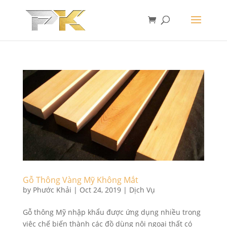
Gỗ Thông Vàng Mỹ Không Mắt
by
Phước Khải
|
Oct 24, 2019
|
Dịch Vụ
Gỗ thông Mỹ nhập khẩu được ứng dụng nhiều trong
việc chế biến thành các đồ dùng nội ngoại thất có